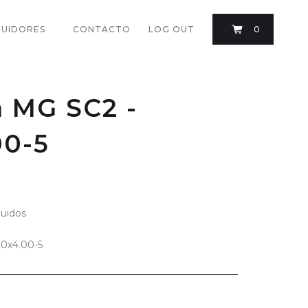
BUIDORES
CONTACTO
LOG OUT
0
 MG SC2 -
00-5
luidos
0x4.00-5