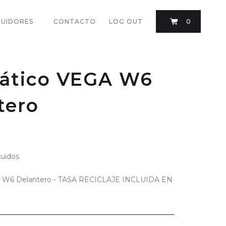
BUIDORES
CONTACTO
LOG OUT
0
ático VEGA W6
tero
luidos
 W6 Delantero - TASA RECICLAJE INCLUIDA EN