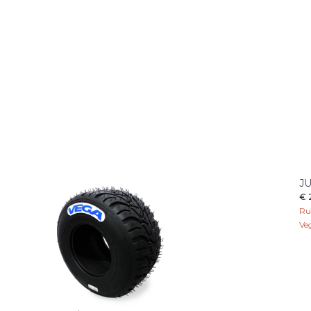
J
€ 
Ru
Ve