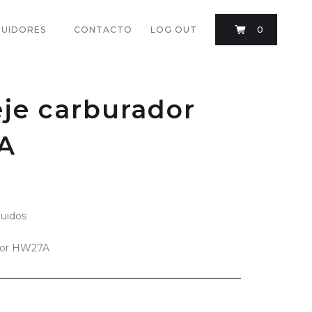
BUIDORES
CONTACTO
LOG OUT
0
eje carburador
A
luidos
ador HW27A